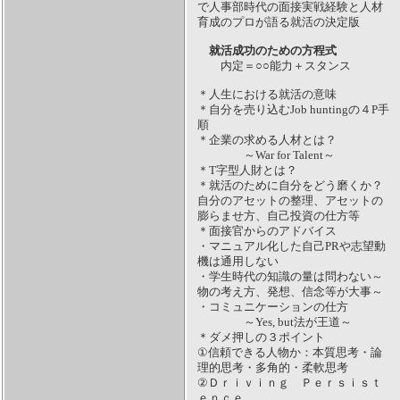
で人事部時代の面接実戦経験と人材
育成のプロが語る就活の決定版
就活成功のための方程式
内定＝○○能力＋スタンス
＊人生における就活の意味
＊自分を売り込むJob huntingの４P手
順
＊企業の求める人材とは？
～War for Talent～
＊T字型人財とは？
＊就活のために自分をどう磨くか？
自分のアセットの整理、アセットの
膨らませ方、自己投資の仕方等
＊面接官からのアドバイス
・マニュアル化した自己PRや志望動
機は通用しない
・学生時代の知識の量は問わない～
物の考え方、発想、信念等が大事～
・コミュニケーションの仕方
～Yes, but法が王道～
＊ダメ押しの３ポイント
①信頼できる人物か：本質思考・論
理的思考・多角的・柔軟思考
②Ｄｒｉｖｉｎｇ Ｐｅｒｓｉｓｔ
ｅｎｃｅ