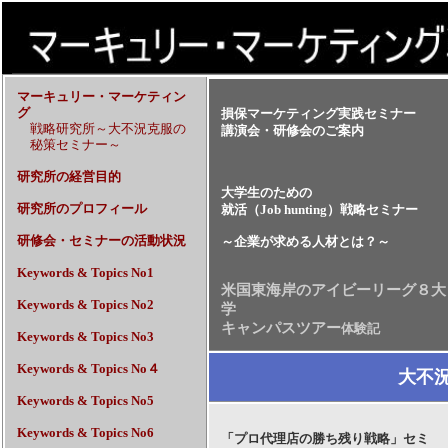
マーキュリー・マーケティン
グ
損保マーケティング実践セミナー
戦略研究所～大不況克服の
講演会・研修会のご案内
秘策セミナー～
研究所の経営目的
大学生のための
研究所のプロフィール
就活（Job hunting）戦略セミナー
研修会・セミナーの活動状況
～企業が求める人材とは？～
Keywords & Topics No1
米国東海岸のアイビーリーグ８大
Keywords & Topics No2
学
キャンパスツアー
体験記
Keywords & Topics No3
Keywords & Topics No４
大不
Keywords & Topics No5
Keywords & Topics No6
「プロ代理店の勝ち残り戦略」セミ