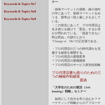
ナー
Keywords & Topics No7
・損保マーケットの成熟・縮小傾向
Keywords & Topics No8
の中にあって、損保マーケットをめ
ぐる 競争は一段と厳しさをまして
Keywords & Topics No9
いる。
・この状況にあって、プロ代理店は
生き残りを賭けて「変化」するか否
かが問われている。「脱皮できない
蛇は死ぬ」の諺のとおり
”Change or Die”の正念場である。
・プロ代理店の三つの時代遅れを克
服する秘策を展開する。
＊プロ代理店の業態変革
＊プロ代理店の業種開発
＊プロ代理店のサービス差別化戦略
プロ代理店勝ち残りのための三
つの極秘作戦秘策
図表
「大学生のための就活（Job
hunting）戦略」セミナー
如何にして自分を売り込むか？マ
ーケティング戦略からのアプローチ